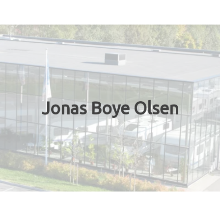
Bobil
Vogner
Kampanje
Jonas Boye Olsen
Verksted
Butikk/tillbehör
Kontakt